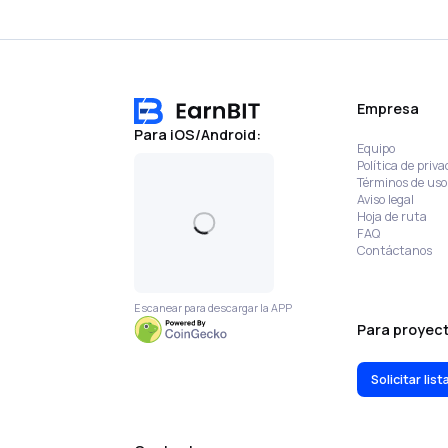
Empresa
Para iOS/Android:
Equipo
Política de priva
Términos de uso
Aviso legal
Hoja de ruta
FAQ
Contáctanos
Escanear para descargar la APP
Para proyect
Solicitar lis