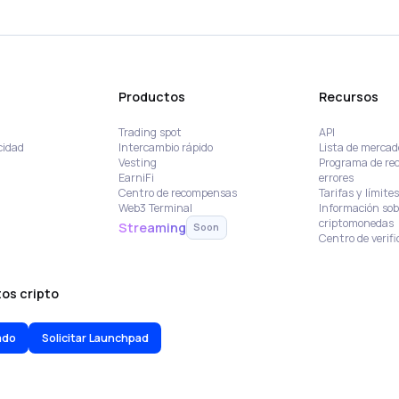
Productos
Recursos
Trading spot
API
cidad
Intercambio rápido
Lista de mercad
Vesting
Programa de re
EarniFi
errores
Centro de recompensas
Tarifas y límites
Web3 Terminal
Información sob
criptomonedas
Streaming
Soon
Centro de verifi
os cripto
tado
Solicitar Launchpad