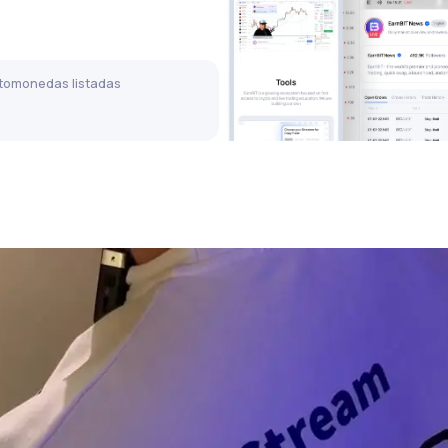
tomonedas listadas
Usuarios registrados
1
23,224