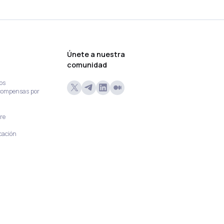
Únete a nuestra
comunidad
os
compensas por
re
cación