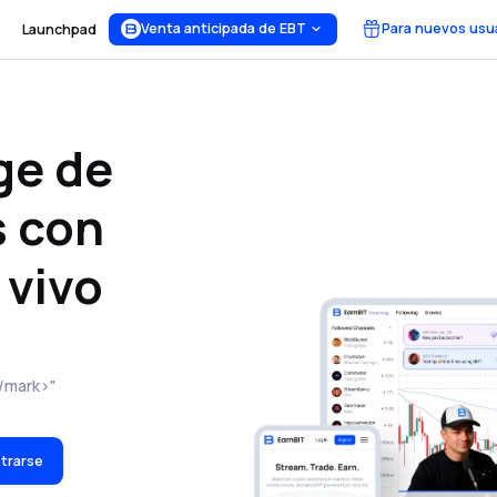
Venta anticipada de EBT
Para nuevos usu
Launchpad
ge de
 con
 vivo
</mark>"
strarse