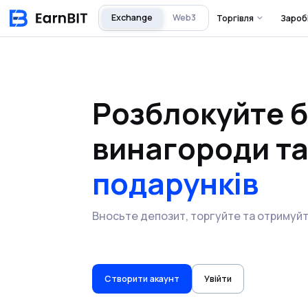
Exchange
Web3
Торгівля
Зароб
Розблокуйте б
винагороди т
подарунків
Вносьте депозит, торгуйте та отримуйт
Створити акаунт
Увійти