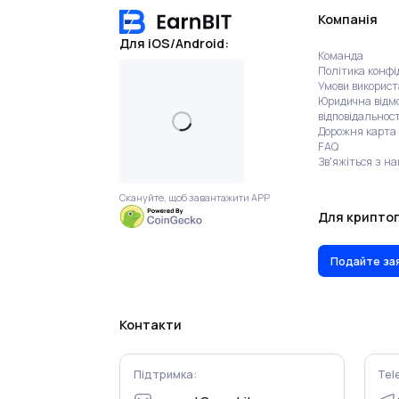
Компанія
Для iOS/Android:
Команда
Політика конфі
Умови викорис
Юридична відмо
відповідальност
Дорожня карта
FAQ
Зв'яжіться з н
Скануйте, щоб завантажити APP
Для крипто
Подайте зая
Контакти
Підтримка:
Tel