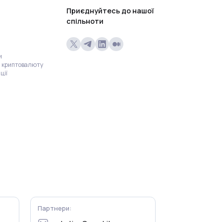
Приєднуйтесь до нашої
спільноти
и
о криптовалюту
ції
Партнери: