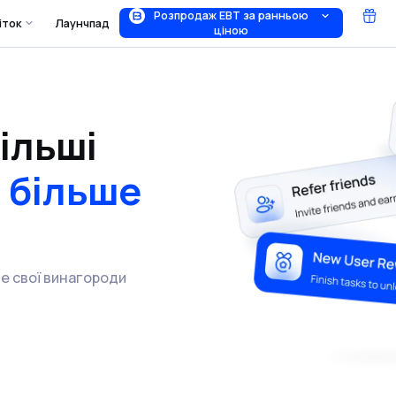
Розпродаж EBT за ранньою
іток
Лаунчпад
ціною
ільші
а
більше
е свої винагороди