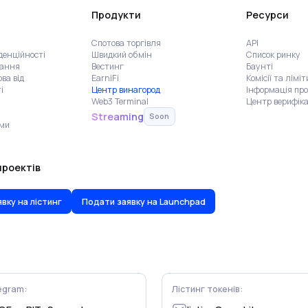
Продукти
Ресурси
Спотова торгівля
API
денційності
Швидкий обмін
Список ринку
тання
Вестинг
Баунті
ва від
EarniFi
Комісії та ліміт
і
Центр винагород
Інформація пр
Web3 Terminal
Центр верифіка
Streaming
Soon
ами
проектів
вку на лістинг
Подати заявку на Launchpad
egram:
Лістинг токенів: