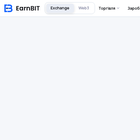
Exchange
Web3
Торгівля
Зароб