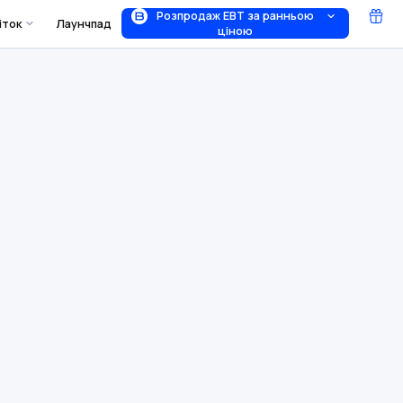
Розпродаж EBT за ранньою
іток
Лаунчпад
ціною