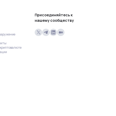
Присоединяйтесь к
нашему сообществу
наружение
миты
криптовалюте
ации