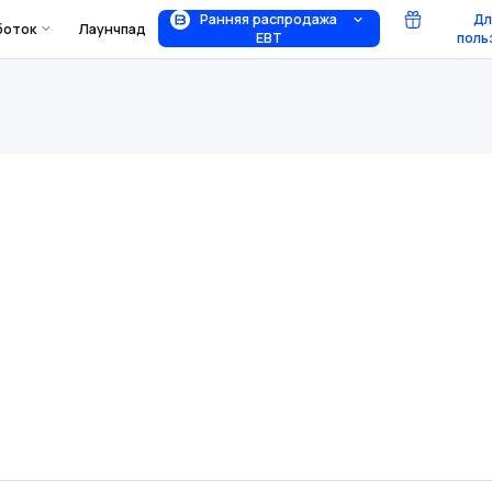
Ранняя распродажа
Дл
боток
Лаунчпад
EBT
поль