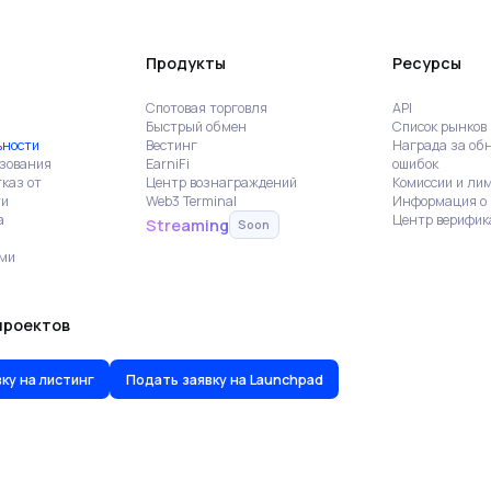
Продукты
Ресурсы
Спотовая торговля
API
Быстрый обмен
Список рынков
ьности
Вестинг
Награда за об
ьзования
EarniFi
ошибок
каз от
Центр вознаграждений
Комиссии и ли
ти
Web3 Terminal
Информация о 
а
Центр верифик
Streaming
Soon
ами
проектов
ку на листинг
Подать заявку на Launchpad