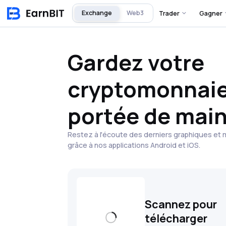
Exchange
Web3
Trader
Gagner
Gardez votre
cryptomonnaie
portée de main
Restez à l'écoute des derniers graphiques et
grâce à nos applications Android et iOS.
Scannez pour
télécharger