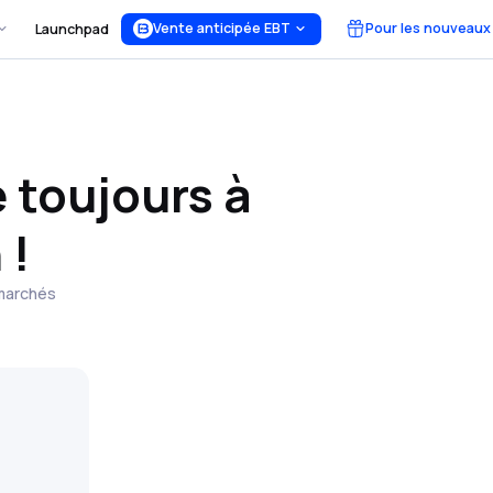
Vente anticipée EBT
Pour les nouveaux
Launchpad
 toujours à
 !
 marchés