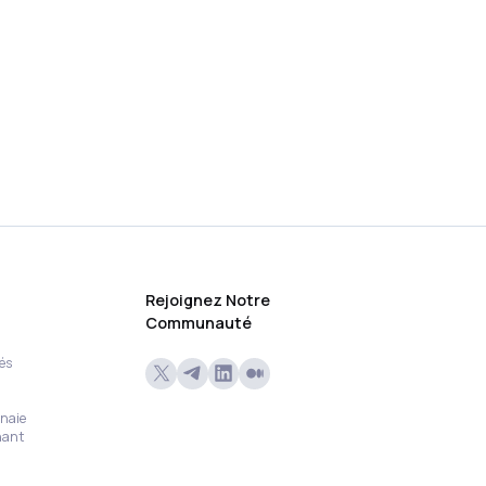
Rejoignez Notre
Communauté
és
naie
nant